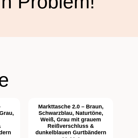
in Problem!
e
–
Markttasche 2.0 – Braun,
Grau,
Schwarzblau, Naturtöne,
Weiß, Grau mit grauem
&
Reißverschluss &
dern
dunkelblauen Gurtbändern