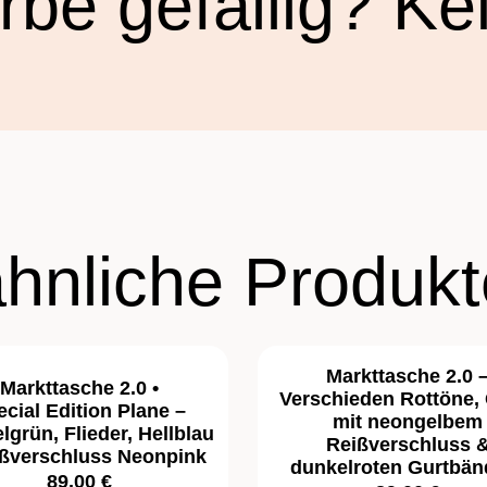
rbe gefällig? Ke
ähnliche Produkt
Markttasche 2.0 
Markttasche 2.0 •
Verschieden Rottöne, 
cial Edition Plane –
mit neongelbem
lgrün, Flieder, Hellblau
Reißverschluss 
ißverschluss Neonpink
dunkelroten Gurtbän
89,00 €