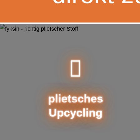
plietsches
Upcycling