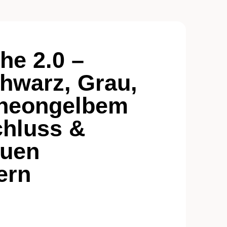
he 2.0 –
chwarz, Grau,
 neongelbem
chluss &
auen
ern