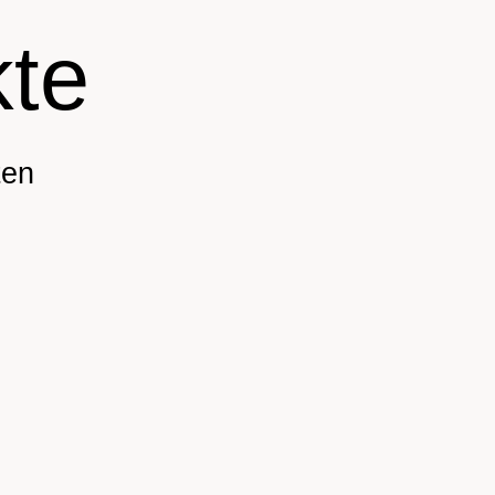
te
ten
asche 2.0 – Rot,
Markttasche 2.0 – Ro
e, Weiß, Gelb,
Weiß, Orange mit
 Grün, Lila mit
neonorangem
eongelbem
Reißverschluss &
rschluss & rosa
dunkelroten
urtbändern
Gurtbändern