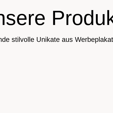
nsere Produk
nde stilvolle Unikate aus Werbeplaka
–
Hundeleinen für
Marktt
ün,
fuchsige Hunde und Ihre
Orang
ngem
Menschen
Blau,
atur
n
Reißve
G